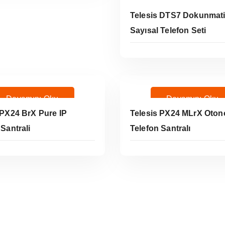
Telesis DTS7 Dokunmat
Sayısal Telefon Seti
Devamını Oku
Devamını Oku
Devamını Oku
 PX24 BrX Pure IP
Telesis PX24 MLrX Oton
 Santrali
Telefon Santralı