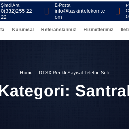
Şimdi Ara
E-Posta
P
0(332)255 22
info@taskintelekom.c
C
0
22
om
fa
Kurumsal
Referanslarımız
Hizmetlerimiz
İlet
Home
DTSX Renkli Sayısal Telefon Seti
Kategori:
Santra