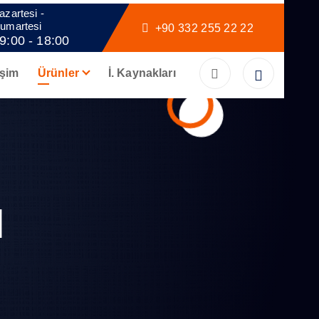
azartesi -
umartesi
+90 332 255 22 22
9:00 - 18:00
işim
Ürünler
İ. Kaynakları
l