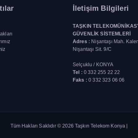
ılar
İletişim Bilgileri
TAŞKIN TELEKOMÜNİKAS
akları
GÜVENLİK SİSTEMLERİ
rımız
Adres :
Nişantaşı Mah. Kale
miz
Nişantaşı Sit. 9/C
Selçuklu / KONYA
Tel :
0 332 255 22 22
Faks :
0 332 323 06 06
Tüm Hakları Saklıdır © 2026 Taşkın Telekom Konya |