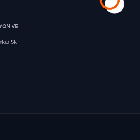
YON VE
mkar Sk.