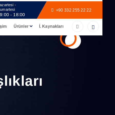
azartesi -
umartesi
+90 332 255 22 22
9:00 - 18:00
işim
Ürünler
İ. Kaynakları
lıkları