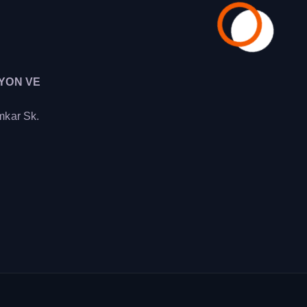
YON VE
mkar Sk.