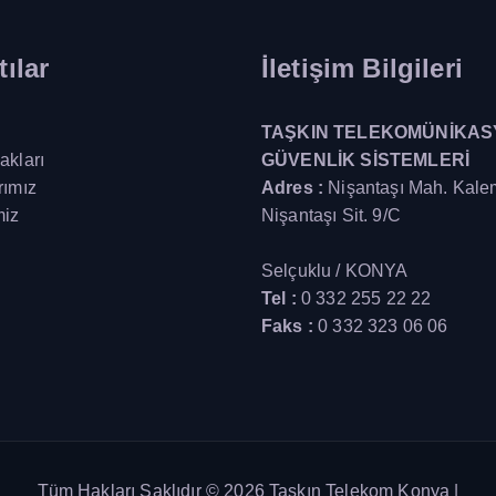
ılar
İletişim Bilgileri
TAŞKIN TELEKOMÜNİKAS
akları
GÜVENLİK SİSTEMLERİ
rımız
Adres :
Nişantaşı Mah. Kale
miz
Nişantaşı Sit. 9/C
Selçuklu / KONYA
Tel :
0 332 255 22 22
Faks :
0 332 323 06 06
Tüm Hakları Saklıdır © 2026 Taşkın Telekom Konya |