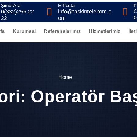
Şimdi Ara
E-Posta
P
0(332)255 22
info@taskintelekom.c
C
0
22
om
fa
Kurumsal
Referanslarımız
Hizmetlerimiz
İlet
Home
ori:
Operatör Baş