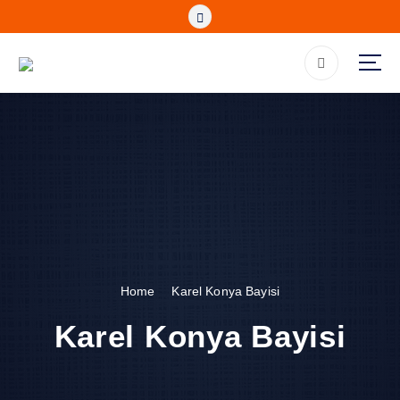
S
k
i
p
t
o
c
o
n
t
e
n
t
Home
Karel Konya Bayisi
Karel Konya Bayisi